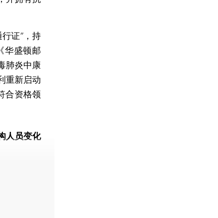
行证”，持
《华盛顿邮
毒肺炎中康
利重新启动
符合资格领
构人员变化
动态