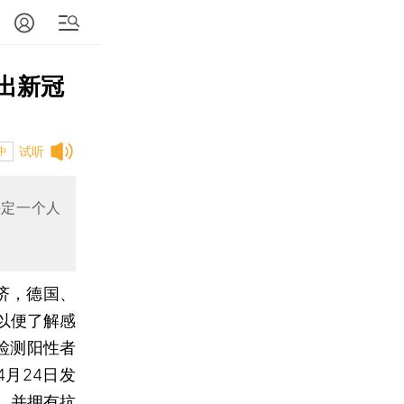
检出新冠
试听
中
决定一个人
济，德国、
以便了解感
检测阳性者
月24日发
，并拥有抗