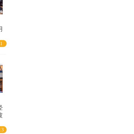
用
1
经
被
13