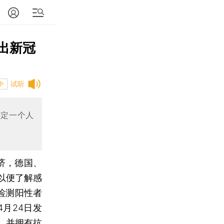
检出新冠
试听
中
决定一个人
济，德国、
以便了解感
检测阳性者
月24日发
，并拥有抗