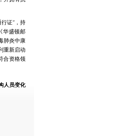
行证”，持
《华盛顿邮
毒肺炎中康
利重新启动
符合资格领
构人员变化
动态