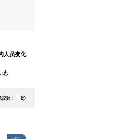
构人员变化
动态
面编辑：王影
织
+关注