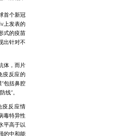
球首个新冠
iv上发表的
剂形式的疫苗
现出针对不
抗体，而片
免疫反应的
膜”包括鼻腔
防线”。
免疫反应情
病毒特异性
体水平高于以
强的中和能