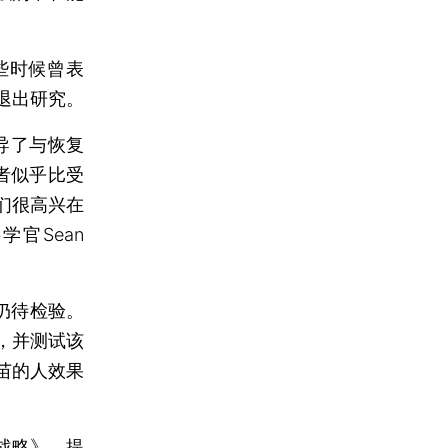
些时候曾表
退出研究。
导了与恢复
者似乎比受
们很高兴在
学官Sean
仍待检验。
，并测试该
疫苗的人效果
战略》，提