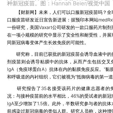
种新冠疫苗。图：Hannah Beier/视觉中国
【财新网】
未来，人们可以口服新冠疫苗吗？全
口服疫苗研发近日宣告新进展：据预印本网站medRx
一份研究，美国Vaxart公司研发的一款口服药片制
在一项小规模的研究中显示了安全性和耐受性，并展
同新冠病毒变体产生长效免疫的可能性。
研究称，目前已获批的新冠疫苗会诱导血液中的
剂疫苗则会诱导粘膜中的抗体，从而产生包括交叉
IgA（免疫球蛋白A）抗体在内的黏膜免疫反应。“黏
和呼吸道的内衬组织，它们被视为“抵御病毒的第一道
研究报告了35名接受该药片的健康志愿者的
况：与接种疫苗前的水平相比，46%的受试者的新冠
IgA至少增加了1.5倍。此外，半数研究参与者的抗
前感染过新冠病毒的类似人群。研究人员称，这种增