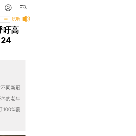
试听
T中
呼吁高
24
对不同新冠
8%的老年
100%覆