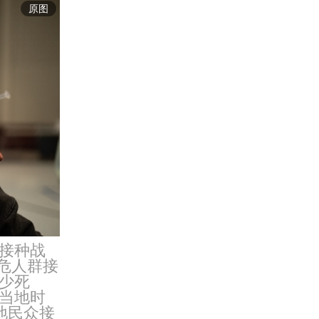
原图
接种战
高危人群接
少死
当地时
地民众接