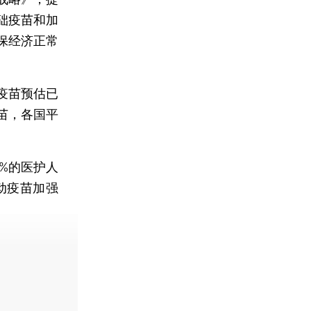
基础疫苗和加
保经济正常
疫苗预估已
疫苗，各国平
%的医护人
动疫苗加强