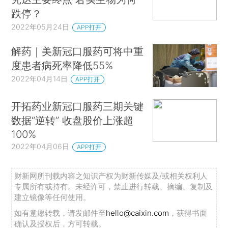
跌停？
2022年05月24日
APP打开
解药｜美新冠口服药可将中重
度患者病死率降低55%
2022年04月14日
APP打开
开拓药业新冠口服药三期关键
数据“逆转” 收盘股价上涨超
100%
2022年04月06日
APP打开
财新网所刊载内容之知识产权为财新传媒及/或相关权利人
专属所有或持有。未经许可，禁止进行转载、摘编、复制及
建立镜像等任何使用。
如有意愿转载，请发邮件至
hello@caixin.com
，获得书面
确认及授权后，方可转载。