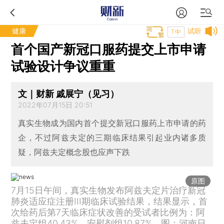
健康
试听
T中
首个国产新冠口服药提交上市申请
试验设计争议重重
文｜财新 戚展宁（见习）
2022年07月15日 20:51
真实生物成为国内首个提交新冠口服药上市申请的药
企，不过阿兹夫定的三期临床结果引起业内诸多质
疑，阿兹夫定概念股也应声下跌
原图
7月15日午间，真实生物发布阿兹夫定片治疗新冠
肺炎适应症注册III期临床试验结果，结果显示，首
次给药后第7天临床症状改善的受试者比例为：阿
兹夫定组40.43%，安慰剂组10.87%。图：河南日