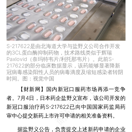
S-217622是由北海道大学与盐野义公司合作开发
的3CL蛋白酶抑制药物，技术路线类似于辉瑞
Paxlovid（奈玛特韦片/利托那韦片）。此前S-
217622的部分临床数据显示，该药能够显著降新
冠病毒感染阳性人员的病毒滴度及缩短感染者转阴
时间。图：视觉中国
【财新网】
国内新冠口服药市场再添一竞争
者。7月4日，日本药企盐野义宣布，该公司开发的
新冠口服治疗药S-217622已向中国国家药监局药
审中心提交新药上市许可申请的相关准备资料。
据盐野义公告，负责提交上述新药申请的企业