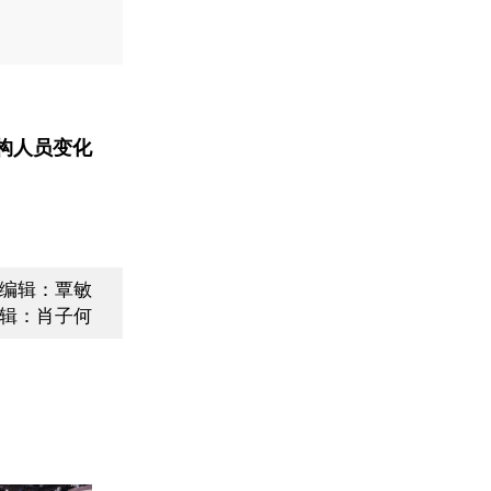
构人员变化
编辑：覃敏
辑：肖子何