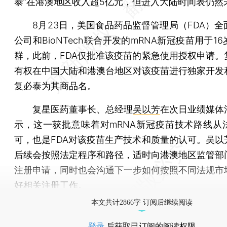
泰”在港澳地区收入超5亿元，但进入大陆时间表仍然
8月23日，美国食品药品监督管理局（FDA）全
公司和BioNTech联合开发的mRNA新冠疫苗用于1
群，此前，FDA仅批准该疫苗的紧急使用授权申请。
有权在中国大陆和港澳台地区对该疫苗进行独家开发
复必泰为其商品名。
复星医药董事长、总经理
吴以芳
在次日业绩媒体
示，这一获批意味着对mRNA新冠疫苗技术路线从
可，也是FDA对该疫苗生产技术和质量的认可。吴以
后续会按照法定程序和路径，适时向港澳地区监管部
注册申请，同时也会沟通下一步如何按照不同法规市
好相关注册工作。
本文共计2866字 订阅后继续阅读
登录
后获取已订阅的阅读权限