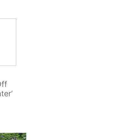
ff
nter’