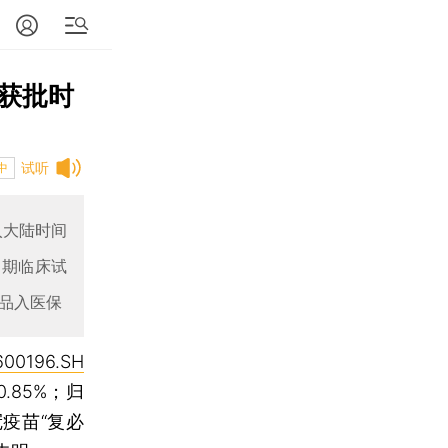
泰获批时
试听
中
入大陆时间
I期临床试
产品入医保
600196.SH
.85%；归
冠疫苗“复必