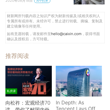
2020年08月18日
APP打开
财新网所刊载内容之知识产权为财新传媒及/或相关权利人
专属所有或持有。未经许可，禁止进行转载、摘编、复制及
建立镜像等任何使用。
如有意愿转载，请发邮件至
hello@caixin.com
，获得书面
确认及授权后，方可转载。
推荐阅读
私房课
In Depth: As
向松祚：宏观经济70
Tencent Lays Off
讲，带你了解国内外