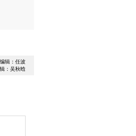
编辑：任波
辑：吴秋晗