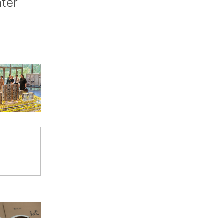
nter’