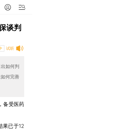
医保谈判
试听
中
谁出如何判
来如何完善
年，备受医药
果已于12