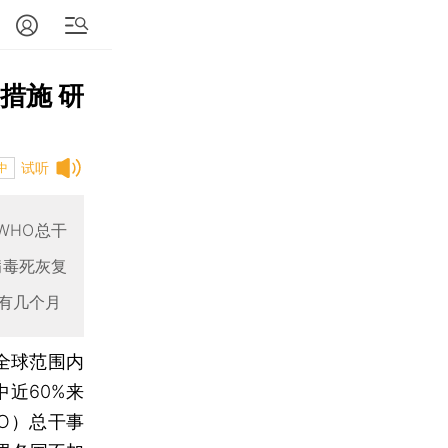
措施 研
试听
中
WHO总干
病毒死灰复
有几个月
全球范围内
中近60%来
O）总干事