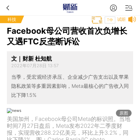
科技
试听
T中
Facebook母公司营收首次负增长
又遇FTC反垄断诉讼
文｜财新 杜知航
2022年07月28日 13:57
当季，受宏观经济承压、企业减少广告支出以及苹果
隐私政策等多重因素影响，Meta最核心的广告收入同
比下降1.5%
原图
美国加州，Facebook母公司Meta的标识照。当地
时间7月27日盘后，Meta发布2022年二季度财
报，实现营收288.22亿美元，环比上升3.2%，同
比下降1%。图：Carlos Barria/IC photo