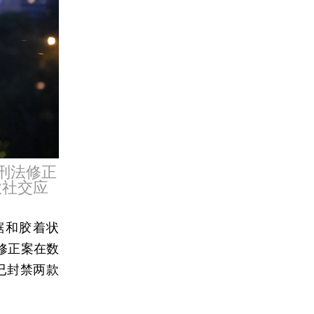
的刑法修正
款社交应
锯和胶着状
修正案在数
已封禁两款