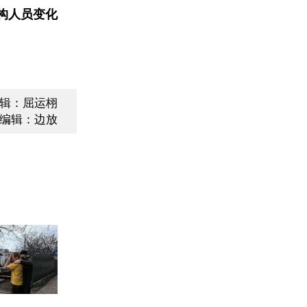
构人员变化
辑：屈运栩
编辑：边放