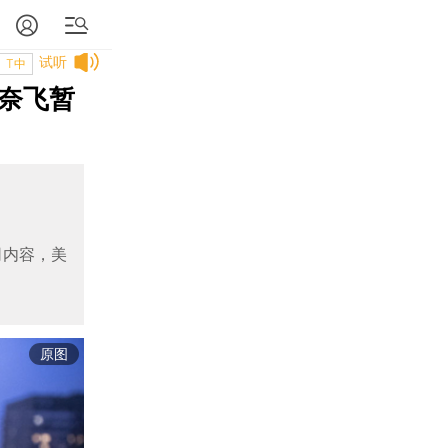
试听
T中
、奈飞暂
网内容，美
原图