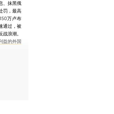
息、抹黑俄
处罚，最高
50万卢布
速通过，被
反战浪潮。
俄利益的外国