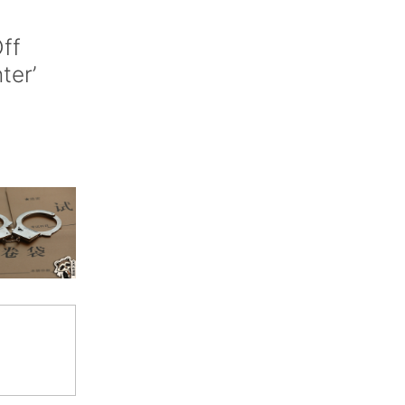
ff
nter’