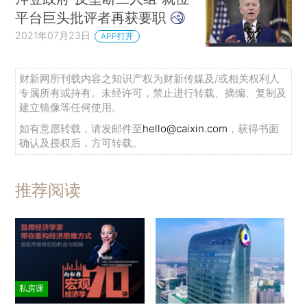
平台巨头批评者再获要职
2021年07月23日
APP打开
财新网所刊载内容之知识产权为财新传媒及/或相关权利人
专属所有或持有。未经许可，禁止进行转载、摘编、复制及
建立镜像等任何使用。
如有意愿转载，请发邮件至
hello@caixin.com
，获得书面
确认及授权后，方可转载。
推荐阅读
私房课