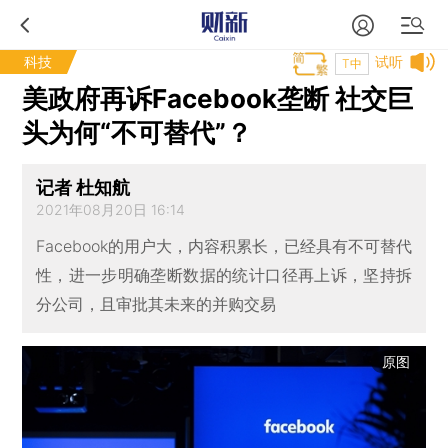
科技
试听
T中
美政府再诉Facebook垄断 社交巨
头为何“不可替代”？
记者 杜知航
2021年08月20日 16:14
Facebook的用户大，内容积累长，已经具有不可替代
性，进一步明确垄断数据的统计口径再上诉，坚持拆
分公司，且审批其未来的并购交易
原图