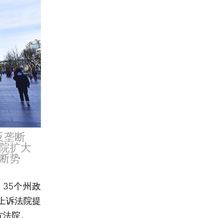
反垄断
院扩大
断势
35个州政
上诉法院提
方法院。