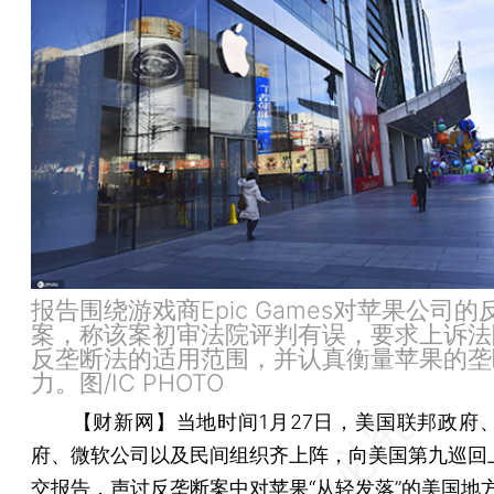
报告围绕游戏商Epic Games对苹果公司的
案，称该案初审法院评判有误，要求上诉法
反垄断法的适用范围，并认真衡量苹果的垄
力。图/IC PHOTO
【财新网】
当地时间1月27日，美国联邦政府、
府、微软公司以及民间组织齐上阵，向美国第九巡回
交报告，声讨反垄断案中对苹果“从轻发落”的美国地