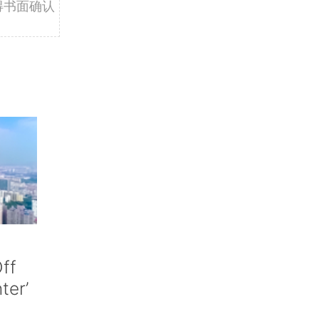
得书面确认
ff
nter’