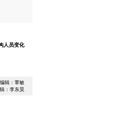
构人员变化
编辑：覃敏
辑：李东昊