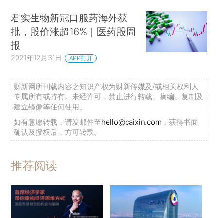
君实生物新冠口服药海外获
批，股价涨超16%｜医药股周
报
2021年12月31日
APP打开
财新网所刊载内容之知识产权为财新传媒及/或相关权利人
专属所有或持有。未经许可，禁止进行转载、摘编、复制及
建立镜像等任何使用。
如有意愿转载，请发邮件至
hello@caixin.com
，获得书面
确认及授权后，方可转载。
推荐阅读