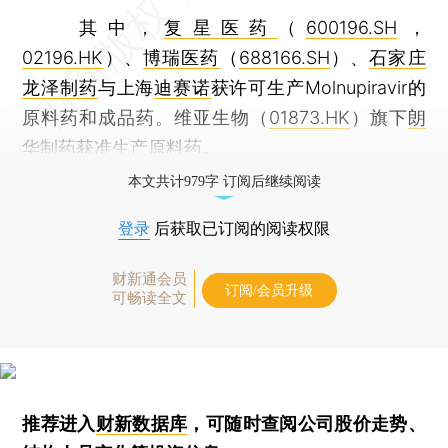
其中，
复星医药
（
600196.SH
，
02196.HK
）、
博瑞医药
（
688166.SH
）、
石家庄
龙泽制药
与上海
迪赛诺
获许可生产Molnupiravir的
原料药和成品药。维亚生物（
01873.HK
）旗下
朗
华制药
获准生产原料药。
本文共计979字 订阅后继续阅读
登录
后获取已订阅的阅读权限
财新通会员
订阅/会员升级
可畅读全文
推荐进入
财新数据库
，可随时查阅公司股价走势、