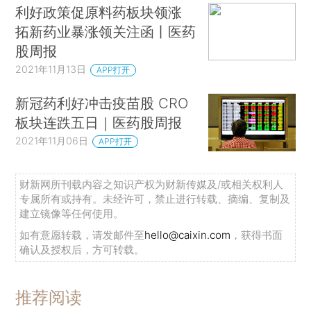
利好政策促原料药板块领涨
拓新药业暴涨领关注函丨医药
股周报
2021年11月13日
APP打开
新冠药利好冲击疫苗股 CRO
板块连跌五日｜医药股周报
2021年11月06日
APP打开
财新网所刊载内容之知识产权为财新传媒及/或相关权利人
专属所有或持有。未经许可，禁止进行转载、摘编、复制及
建立镜像等任何使用。
如有意愿转载，请发邮件至
hello@caixin.com
，获得书面
确认及授权后，方可转载。
推荐阅读