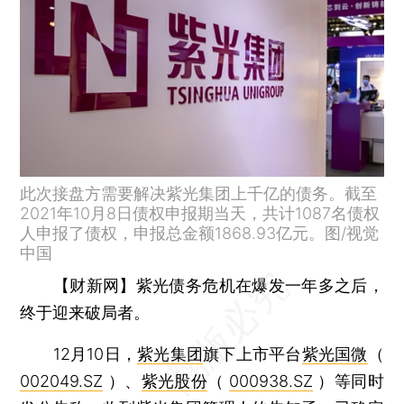
此次接盘方需要解决紫光集团上千亿的债务。截至
2021年10月8日债权申报期当天，共计1087名债权
人申报了债权，申报总金额1868.93亿元。图/视觉
中国
【财新网】
紫光债务危机在爆发一年多之后，
终于迎来破局者。
12月10日，
紫光集团
旗下上市平台
紫光国微
（
002049.SZ
）、
紫光股份
（
000938.SZ
）等同时