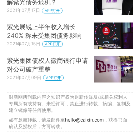
解紫光债务危机？
2021年07月17日
APP打开
紫光展锐上半年收入增长
240% 称未受集团债务影响
2021年07月15日
APP打开
紫光集团债权人徽商银行申请
对公司破产重整
2021年07月09日
APP打开
财新网所刊载内容之知识产权为财新传媒及/或相关权利人
专属所有或持有。未经许可，禁止进行转载、摘编、复制及
建立镜像等任何使用。
如有意愿转载，请发邮件至
hello@caixin.com
，获得书面
确认及授权后，方可转载。