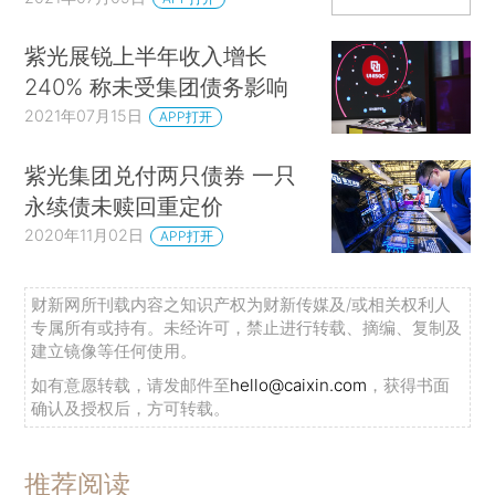
紫光展锐上半年收入增长
240% 称未受集团债务影响
2021年07月15日
APP打开
紫光集团兑付两只债券 一只
永续债未赎回重定价
2020年11月02日
APP打开
财新网所刊载内容之知识产权为财新传媒及/或相关权利人
专属所有或持有。未经许可，禁止进行转载、摘编、复制及
建立镜像等任何使用。
如有意愿转载，请发邮件至
hello@caixin.com
，获得书面
确认及授权后，方可转载。
推荐阅读