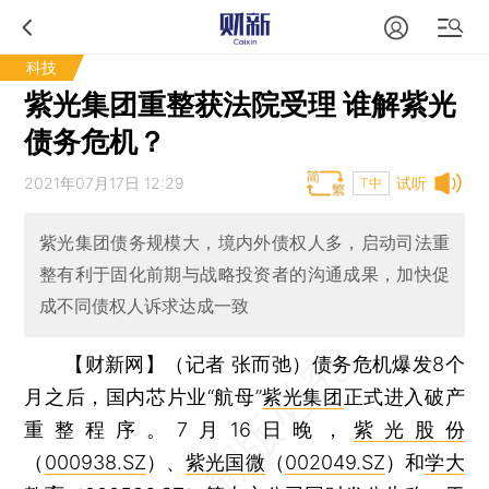
科技
紫光集团重整获法院受理 谁解紫光
债务危机？
2021年07月17日 12:29
试听
T中
紫光集团债务规模大，境内外债权人多，启动司法重
整有利于固化前期与战略投资者的沟通成果，加快促
成不同债权人诉求达成一致
【财新网】（记者 张而弛）
债务危机爆发8个
月之后，国内芯片业“航母”
紫光集团
正式进入破产
重整程序。7月16日晚，
紫光股份
（
000938.SZ
）、
紫光国微
（
002049.SZ
）和
学大