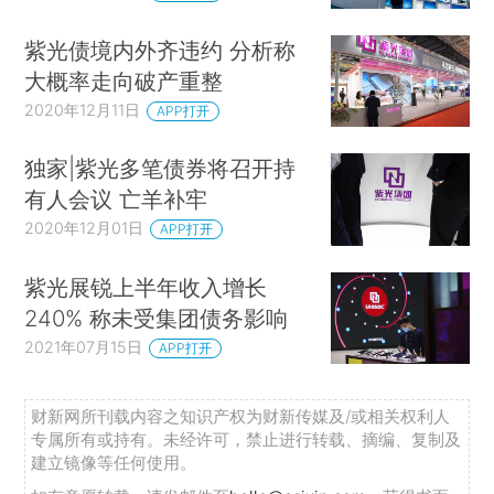
紫光债境内外齐违约 分析称
大概率走向破产重整
2020年12月11日
APP打开
独家|紫光多笔债券将召开持
有人会议 亡羊补牢
2020年12月01日
APP打开
紫光展锐上半年收入增长
240% 称未受集团债务影响
2021年07月15日
APP打开
财新网所刊载内容之知识产权为财新传媒及/或相关权利人
专属所有或持有。未经许可，禁止进行转载、摘编、复制及
建立镜像等任何使用。