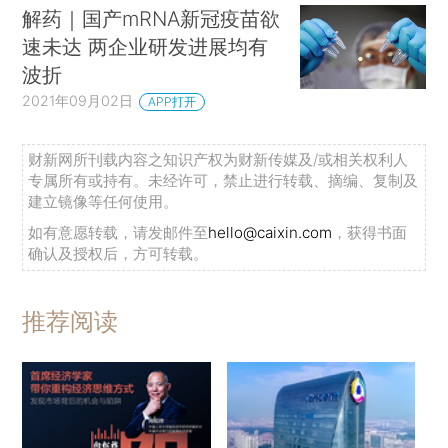
解药｜国产mRNA新冠疫苗欲
速未达 两企业研发进展均有
波折
2021年09月02日
APP打开
财新网所刊载内容之知识产权为财新传媒及/或相关权利人
专属所有或持有。未经许可，禁止进行转载、摘编、复制及
建立镜像等任何使用。
如有意愿转载，请发邮件至
hello@caixin.com
，获得书面
确认及授权后，方可转载。
推荐阅读