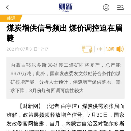
能源
煤炭增供信号频出 煤价调控迫在眉
睫
2021年07月31日 17:17
试听
T中
内蒙古鄂尔多斯38处停工煤矿即将复产，总产能
6670万吨；此外，国家发改委发文鼓励符合条件的煤
矿核增产能。分析人士预计，伴随增产保供落地、需
求下降，8月份煤价回调可能性较大
【财新网】（记者 白宇洁）
煤炭供需紧张局面
难解，政策层频频释放增产信号。7月30日，国家
发改委官网披露，当月，内蒙古自治区对鄂尔多斯