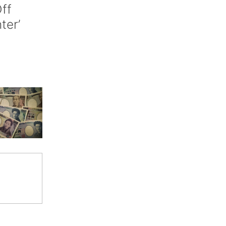
ff
nter’