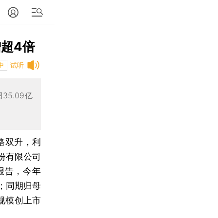
超4倍
试听
中
5.09亿
格双升，利
份有限公司
报告，今年
%；同期归母
润规模创上市