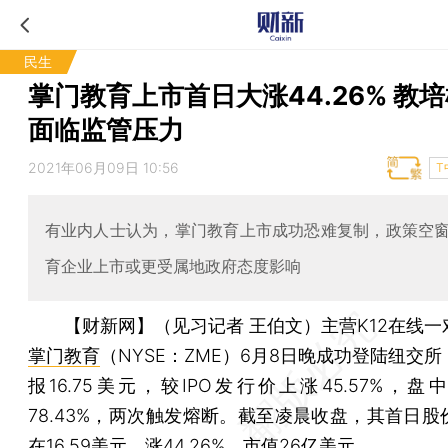
民生
掌门教育上市首日大涨44.26% 教
面临监管压力
2021年06月09日 10:56
T
有业内人士认为，掌门教育上市成功恐难复制，政策空
育企业上市或更受属地政府态度影响
【财新网】（见习记者 王伯文）
主营K12在线
掌门教育
（NYSE：ZME）6月8日晚成功登陆纽交
报16.75美元，较IPO发行价上涨45.57%，
78.43%，两次触发熔断。截至凌晨收盘，其首日股
在16.59美元，涨44.26%，市值26亿美元。