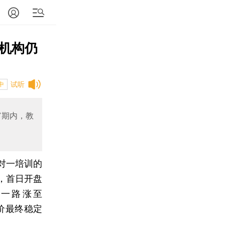
培机构仍
试听
中
窗期内，教
一对一培训的
所，首日开盘
盘中一路涨至
价最终稳定