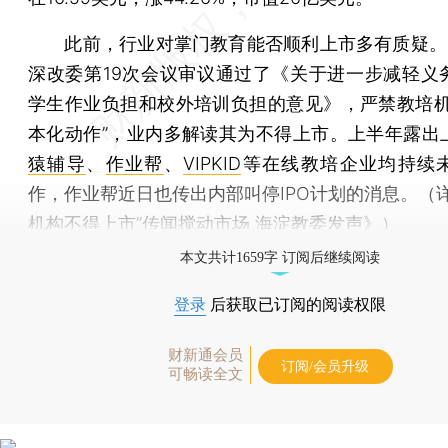
此前，行业对掌门教育能否顺利上市多有质疑。5
深改委第19次会议审议通过了《关于进一步减轻义
学生作业负担和校外培训负担的意见》，严禁教培机
本化动作”，业内多解读其为不得上市。上半年露出
猿辅导
、
作业帮
、
VIPKID
等在线教培企业均持续
作，作业帮近日也传出内部叫停IPO计划的消息。（
机构不得上市”传闻搅动市场 海淀教委发声
》）
本文共计1659字 订阅后继续阅读
登录
后获取已订阅的阅读权限
财新通会员
订阅/会员升级
可畅读全文