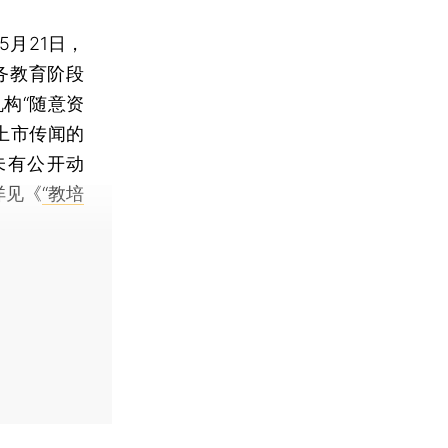
月21日，
务教育阶段
构“随意资
上市传闻的
未有公开动
详见《
“教培