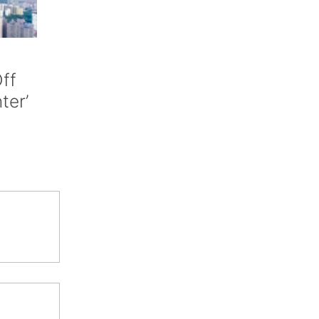
ff
nter’