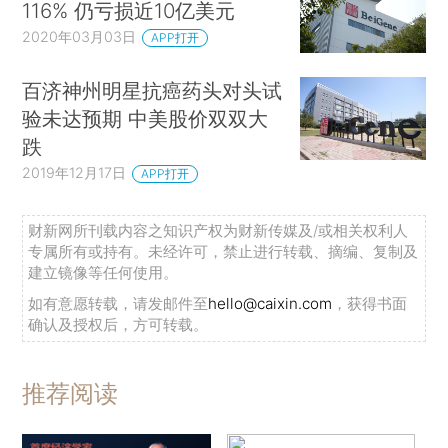
116% 仍亏损近10亿美元
2020年03月03日
APP打开
百济神州明星抗癌药头对头试
验未达预期 中美股价双双大
跌
2019年12月17日
APP打开
财新网所刊载内容之知识产权为财新传媒及/或相关权利人
专属所有或持有。未经许可，禁止进行转载、摘编、复制及
建立镜像等任何使用。
如有意愿转载，请发邮件至
hello@caixin.com
，获得书面
确认及授权后，方可转载。
推荐阅读