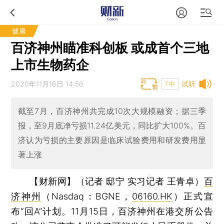
健康
百济神州瞄准科创板 或成首个三地
上市生物药企
2020年11月16日 14:56
试听
T中
截至7月，百济神州共完成10次大规模融资；据三季
报，至9月底净亏损11.24亿美元，同比扩大100%。百
济认为亏损的主要原因是临床试验费用和研发费用显
著上涨
【财新网】（记者 邸宁 实习记者 王青卓）
百
济神州
（Nasdaq：BGNE，
06160.HK
）正式宣
布“回A”计划。11月15日，百济神州在港交所公告