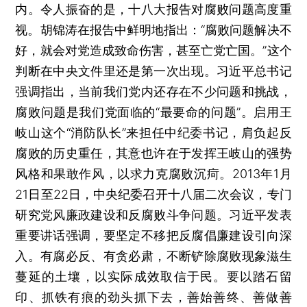
内。令人振奋的是，十八大报告对腐败问题高度重
视。胡锦涛在报告中鲜明地指出：“腐败问题解决不
好，就会对党造成致命伤害，甚至亡党亡国。”这个
判断在中央文件里还是第一次出现。习近平总书记
强调指出，当前我们党内还存在不少问题和挑战，
腐败问题是我们党面临的“最要命的问题”。启用王
岐山这个“消防队长”来担任中纪委书记，肩负起反
腐败的历史重任，其意也许在于发挥王岐山的强势
风格和果敢作风，以求力克腐败沉疴。2013年1月
21日至22日，中央纪委召开十八届二次会议，专门
研究党风廉政建设和反腐败斗争问题。习近平发表
重要讲话强调，要坚定不移把反腐倡廉建设引向深
入。有腐必反、有贪必肃，不断铲除腐败现象滋生
蔓延的土壤，以实际成效取信于民。要以踏石留
印、抓铁有痕的劲头抓下去，善始善终、善做善