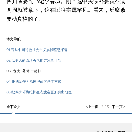
四川省委副书记李春城。刚当选中央候补委员不满
两周就被拿下，这在以往实属罕见。看来，反腐败
要动真格的了。
本文导航
01 高举中国特色社会主义旗帜蕴意深远
02 以更大的政治勇气推进改革开放
03 “老虎”“苍蝇”一起打
04 把法治作为治国理政的基本方式
05 把保护环境维护生态放在更加突出地位
余下全文
<上一页
3
/
5
下一页 >