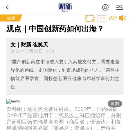
健康
试听
T中
观点｜中国创新药如何出海？
文｜财新 崔笑天
2022年10月29日 10:54
“国产创新药在市场准入要引入其他支付方，需要走差
异化的路线，走国际化，到市场成熟的地方。”荣昌生
物首席医学官、国投创新医疗健康首席科学家何如意
说
原图
资料图：瑞基奥仑赛注射液。2021年，国内两款
CAR-T产品获批用于二线及以上淋巴瘤治疗，分别
是药明巨诺的瑞基奥仑赛（商品名：倍诺达）和复
星凯特的阿基仑赛（商品名：奕凯达），定价在