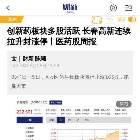
健康
试听
T中
创新药板块多股活跃 长春高新连续
拉升封涨停丨医药股周报
文｜财新 陈曦
2022年08月05日 19:26
8月1日—5日，A股医药生物板块累计上涨1.05%，跑
赢大市
原图