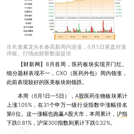
生长激素龙头长春高新周内连涨，8月5日尾盘封涨
停板。行情由财新数据提供
【财新网】
8月首周，医药板块实现开门红。
细分题材表现不一，CXO（医药外包）周内领涨，
此前表现较好的医美板块则领跌。
本周（8月1日—5日），
A股
医药生物板块累计
上涨1.05%，在31个申万一级行业指数中涨幅排名
第6位。这一涨幅也跑赢A股大市，本周累计，
沪指
下跌0.81%，沪深300指数则累计下跌0.32%。