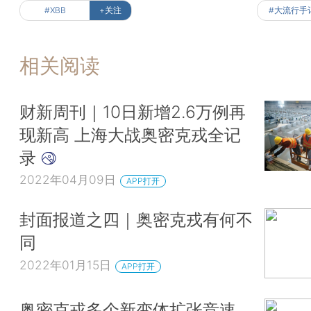
#XBB
+关注
#大流行手
相关阅读
财新周刊｜10日新增2.6万例再
现新高 上海大战奥密克戎全记
录
2022年04月09日
APP打开
封面报道之四｜奥密克戎有何不
同
2022年01月15日
APP打开
奥密克戎多个新变体扩张竞速