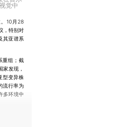
视觉中
10月28
议，特别对
1及其亚谱系
谱系重组；截
个国家发现，
亚型变异株
*的流行率为
许多环境中