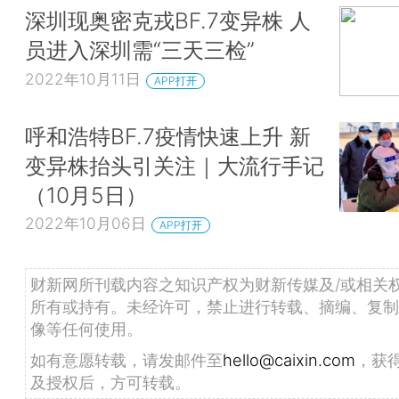
深圳现奥密克戎BF.7变异株 人
员进入深圳需“三天三检”
2022年10月11日
APP打开
呼和浩特BF.7疫情快速上升 新
变异株抬头引关注｜大流行手记
（10月5日）
2022年10月06日
APP打开
财新网所刊载内容之知识产权为财新传媒及/或相关
所有或持有。未经许可，禁止进行转载、摘编、复制
像等任何使用。
如有意愿转载，请发邮件至
hello@caixin.com
，获
及授权后，方可转载。