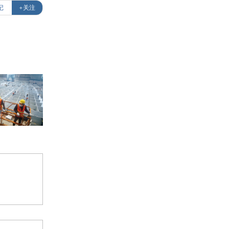
记
+关注