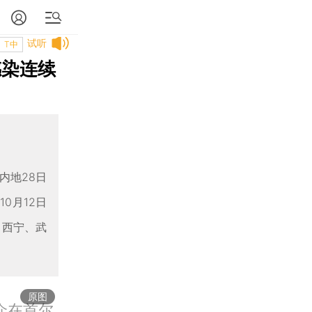
试听
T中
感染连续
内地28日
0月12日
、西宁、武
原图
民众在首尔