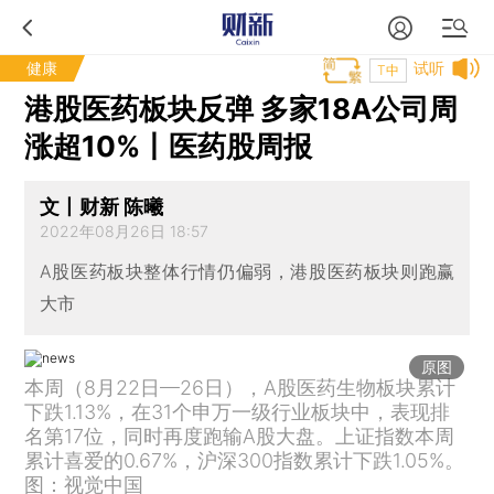
健康
试听
T中
港股医药板块反弹 多家18A公司周
涨超10%丨医药股周报
文丨财新 陈曦
2022年08月26日 18:57
A股医药板块整体行情仍偏弱，港股医药板块则跑赢
大市
原图
本周（8月22日—26日），A股医药生物板块累计
下跌1.13%，在31个申万一级行业板块中，表现排
名第17位，同时再度跑输A股大盘。上证指数本周
累计喜爱的0.67%，沪深300指数累计下跌1.05%。
图：视觉中国