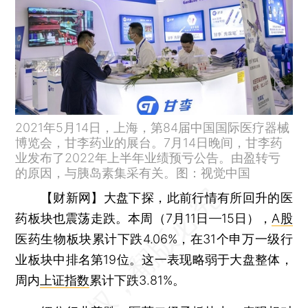
2021年5月14日，上海，第84届中国国际医疗器械
博览会，甘李药业的展台。7月14日晚间，甘李药
业发布了2022年上半年业绩预亏公告。由盈转亏
的原因，与胰岛素集采有关。图：视觉中国
【财新网】
大盘下探，此前行情有所回升的医
药板块也震荡走跌。本周（7月11日—15日），
A股
医药生物板块累计下跌4.06%，在31个申万一级行
业板块中排名第19位。这一表现略弱于大盘整体，
周内
上证指数
累计下跌3.81%。