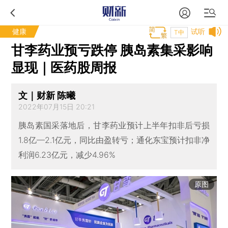
健康
试听
T中
甘李药业预亏跌停 胰岛素集采影响
显现｜医药股周报
文｜财新 陈曦
2022年07月15日 20:21
胰岛素国采落地后，甘李药业预计上半年扣非后亏损
1.8亿—2.1亿元，同比由盈转亏；通化东宝预计扣非净
利润6.23亿元，减少4.96%
原图