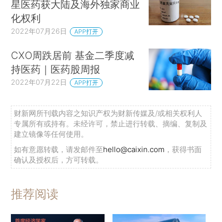
星医药获大陆及海外独家商业
化权利
2022年07月26日
APP打开
CXO周跌居前 基金二季度减
持医药｜医药股周报
2022年07月22日
APP打开
财新网所刊载内容之知识产权为财新传媒及/或相关权利人
专属所有或持有。未经许可，禁止进行转载、摘编、复制及
建立镜像等任何使用。
如有意愿转载，请发邮件至
hello@caixin.com
，获得书面
确认及授权后，方可转载。
推荐阅读