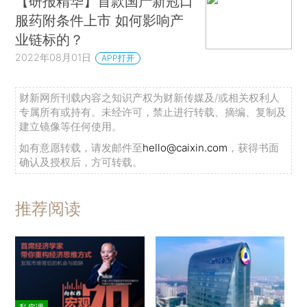
【研报精华】首款国产新冠口
服药附条件上市 如何影响产
业链标的？
2022年08月01日
APP打开
财新网所刊载内容之知识产权为财新传媒及/或相关权利人
专属所有或持有。未经许可，禁止进行转载、摘编、复制及
建立镜像等任何使用。
如有意愿转载，请发邮件至
hello@caixin.com
，获得书面
确认及授权后，方可转载。
推荐阅读