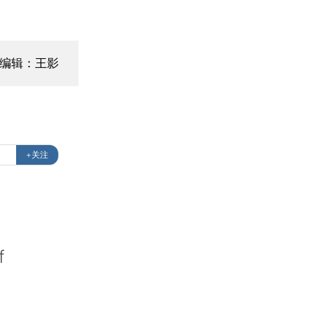
面编辑：王影
+关注
f