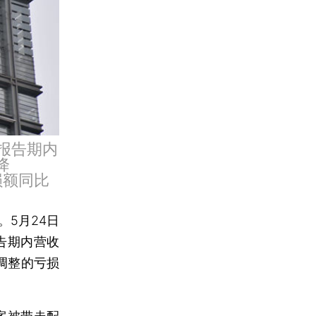
报告期内
降
损额同比
5月24日
告期内营收
经调整的亏损