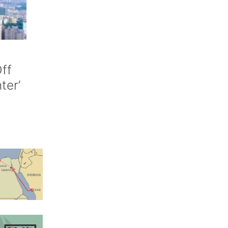
ff
nter’