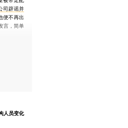
案被带走配
 公司辟谣并
，他便不再出
发言，简单
构人员变化