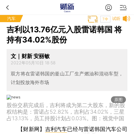
汽车
试听
T中
吉利以13.76亿元入股雷诺韩国 将
持有34.02%股份
文｜财新 安丽敏
2022年05月10日 18:58
双方将在雷诺韩国的釜山工厂生产燃油和混动车型，
计划投放海外市场
原图
股份交易完成后，吉利将成为第二大股东，新的股
权结构是：雷诺占52.82%，吉利占34.02%，三星
占13.13%，员工持股计划占0.03%。图：视觉中国
【财新网】
吉利汽车
已经与雷诺韩国汽车公司