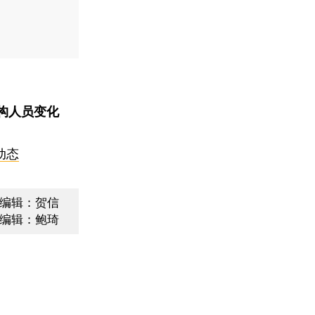
构人员变化
动态
编辑：贺信
编辑：鲍琦