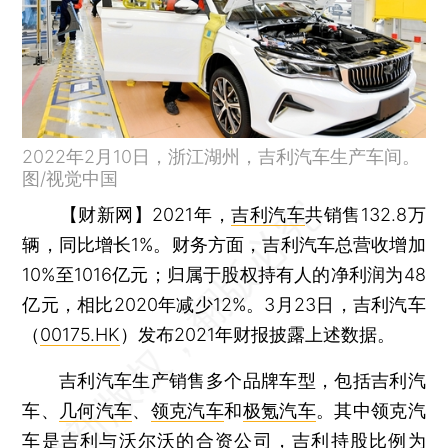
2022年2月10日，浙江湖州，吉利汽车生产车间。
图/视觉中国
【财新网】
2021年，
吉利汽车
共销售132.8万
辆，同比增长1%。财务方面，吉利汽车总营收增加
10%至1016亿元；归属于股权持有人的净利润为48
亿元，相比2020年减少12%。3月23日，吉利汽车
（
00175.HK
）发布2021年财报披露上述数据。
吉利汽车生产销售多个品牌车型，包括吉利汽
车、
几何汽车
、
领克汽车
和
极氪汽车
。其中领克汽
车是吉利与沃尔沃的合资公司，吉利持股比例为