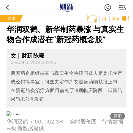
健康
试听
T中
华润双鹤、新华制药暴涨 与真实生
物合作成潜在“新冠药概念股”
文｜财新 陈曦
2022年05月09日 19:05
两家药企相继披露与真实生物协议阿兹夫定委托生产
或经销等事宜；阿兹夫定作为艾滋病药物获批上市，
在新冠肺炎治疗方面目前处于III期临床阶段，试验结
果尚未公开发布
原图
华润双鹤（ 600062.SH ）实时股价图。行情数据
由财新数据提供