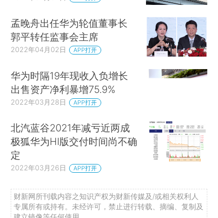
孟晚舟出任华为轮值董事长
郭平转任监事会主席
2022年04月02日
APP打开
华为时隔19年现收入负增长
出售资产净利暴增75.9%
2022年03月28日
APP打开
北汽蓝谷2021年减亏近两成
极狐华为HI版交付时间尚不确
定
2022年03月26日
APP打开
财新网所刊载内容之知识产权为财新传媒及/或相关权利人
专属所有或持有。未经许可，禁止进行转载、摘编、复制及
建立镜像等任何使用。