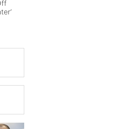
ff
nter’