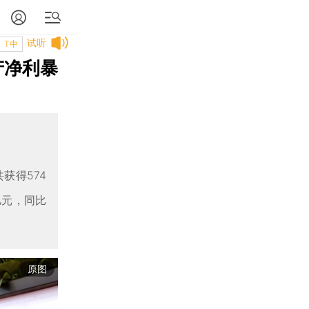
试听
T中
产净利暴
获得574
亿元，同比
原图