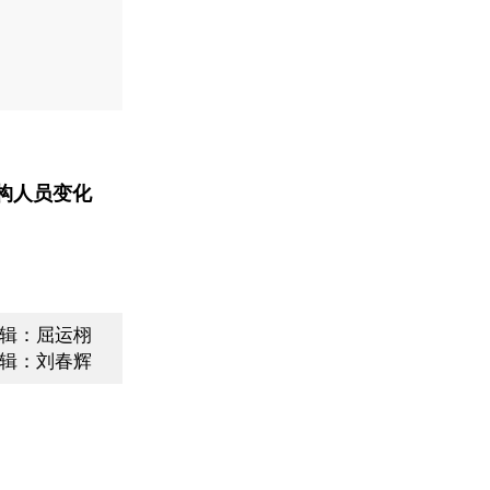
构人员变化
辑：屈运栩
辑：刘春辉