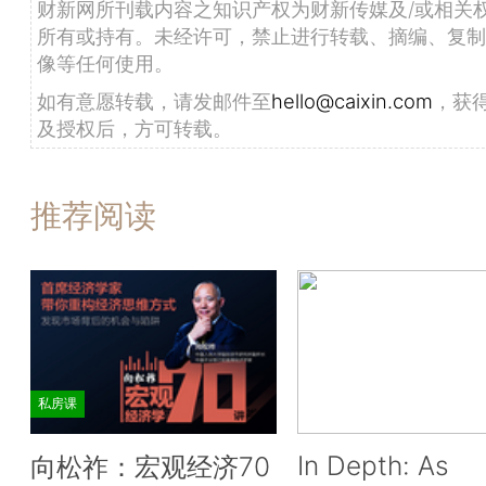
财新网所刊载内容之知识产权为财新传媒及/或相关
所有或持有。未经许可，禁止进行转载、摘编、复制
像等任何使用。
如有意愿转载，请发邮件至
hello@caixin.com
，获
及授权后，方可转载。
推荐阅读
私房课
In Depth: As
向松祚：宏观经济70