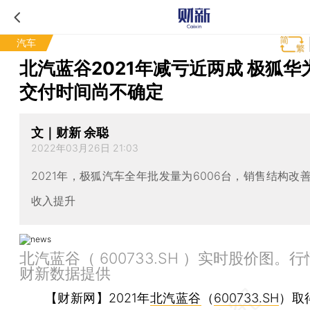
汽车
北汽蓝谷2021年减亏近两成 极狐华为
交付时间尚不确定
文｜财新 余聪
2022年03月26日 21:03
2021年，极狐汽车全年批发量为6006台，销售结构改
收入提升
北汽蓝谷（ 600733.SH ）实时股价图。
财新数据提供
【财新网】
2021年
北汽蓝谷
（
600733.SH
）取