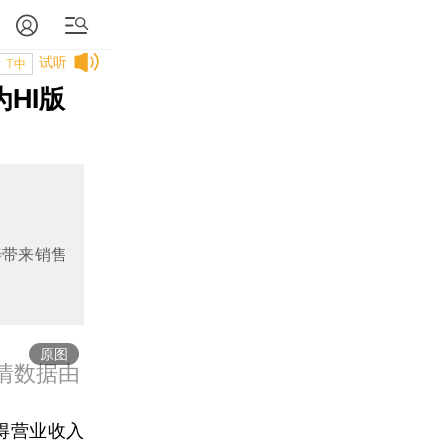
试听
T中
HI版
善带来销售
原图
行情数据由
得营业收入