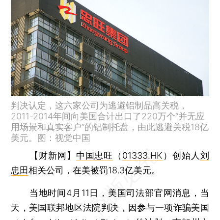
判决认定，这六家公司为逃避铝制品高关税，
2011-2014年间向美国合计出口了220万个“并无应
用场景和真实客户”的铝制托盘，由此逃避关税18亿
美元。图：视觉中国
【财新网】
中国忠旺
（
01333.HK
）创始人
刘
忠田
相关公司，在美被罚18.3亿美元。
当地时间4月11日，美国司法部官网消息，当
天，美国联邦地区法院判决，因参与一项诈骗美国