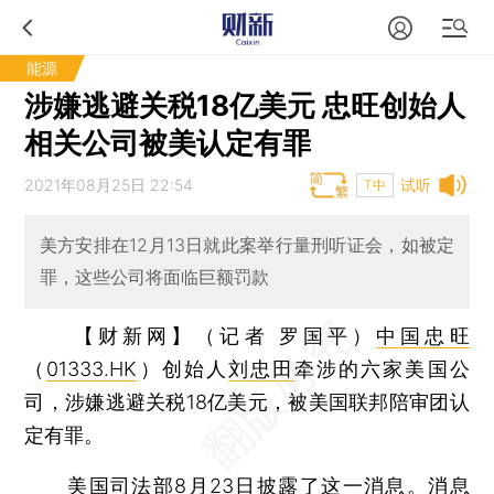
能源
涉嫌逃避关税18亿美元 忠旺创始人
相关公司被美认定有罪
2021年08月25日 22:54
试听
T中
美方安排在12月13日就此案举行量刑听证会，如被定
罪，这些公司将面临巨额罚款
【财新网】（记者 罗国平）
中国忠旺
（
01333.HK
）创始人
刘忠田
牵涉的六家美国公
司，涉嫌逃避关税18亿美元，被美国联邦陪审团认
定有罪。
美国司法部8月23日披露了这一消息。消息