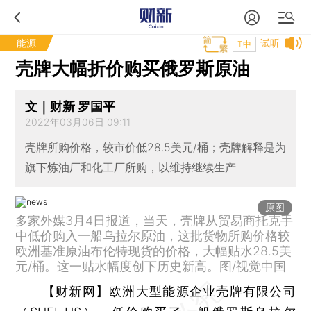
能源
试听
T中
壳牌大幅折价购买俄罗斯原油
文｜财新 罗国平
2022年03月06日 09:11
壳牌所购价格，较市价低28.5美元/桶；壳牌解释是为
旗下炼油厂和化工厂所购，以维持继续生产
原图
多家外媒3月4日报道，当天，壳牌从贸易商托克手
中低价购入一船乌拉尔原油，这批货物所购价格较
欧洲基准原油布伦特现货的价格，大幅贴水28.5美
元/桶。这一贴水幅度创下历史新高。图/视觉中国
【财新网】
欧洲大型能源企业壳牌有限公司