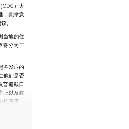
（CDC）大
准，此举意
建议。
测当地的住
策将分为三
起并发症的
生他们是否
建议普遍戴口
车上以及在
南均适用。