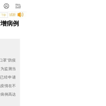
试听
T中
新增病例
口罩”防疫
变为监测当
i已经申请
本地疫情在不
诊病例高达