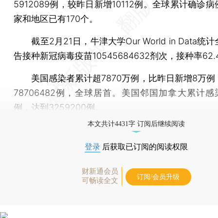
5912089例，较昨日新增10112例。全球累计确诊
家和地区已有170个。
截至2月21日，牛津大学Our World in Data统
告接种新冠病毒疫苗10545684632剂次，接种率62.
美国感染者累计超7870万例，比昨日新增8万例
78706482例，全球居首。美国邻国加拿大累计感
例，达到3259200例。
本文共计4431字 订阅后继续阅读
登录
后获取已订阅的阅读权限
财新通会员
订阅/会员升级
可畅读全文