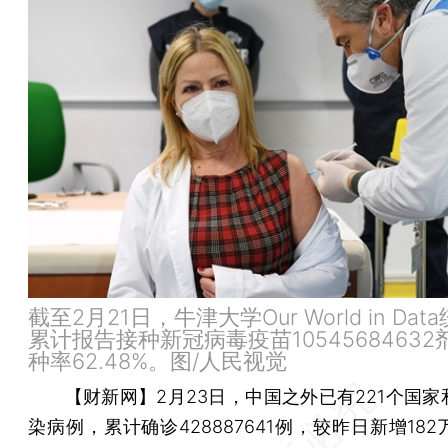
截至2月21日，牛津大学Our World in Da
累计报告接种新冠病毒疫苗1054568463
种率62.48%。图/人民视觉
【财新网】
2月23日，中国之外已有221个国
染病例，累计确诊428887641例，较昨日新增18