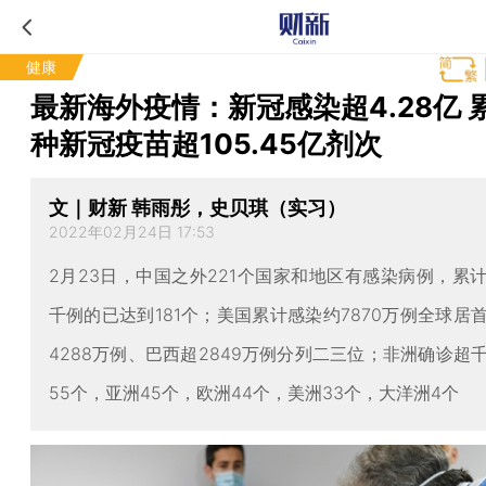
健康
最新海外疫情：新冠感染超4.28亿 
种新冠疫苗超105.45亿剂次
文｜财新 韩雨彤，史贝琪（实习）
2022年02月24日 17:53
2月23日，中国之外221个国家和地区有感染病例，累
千例的已达到181个；美国累计感染约7870万例全球居
4288万例、巴西超2849万例分列二三位；非洲确诊超
55个，亚洲45个，欧洲44个，美洲33个，大洋洲4个