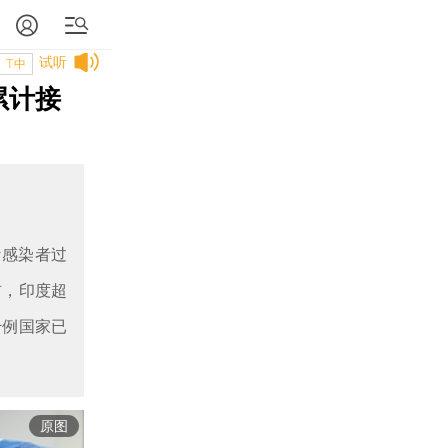
试听
T中
累计接
计感染者过
首，印度超
千例国家已
原图