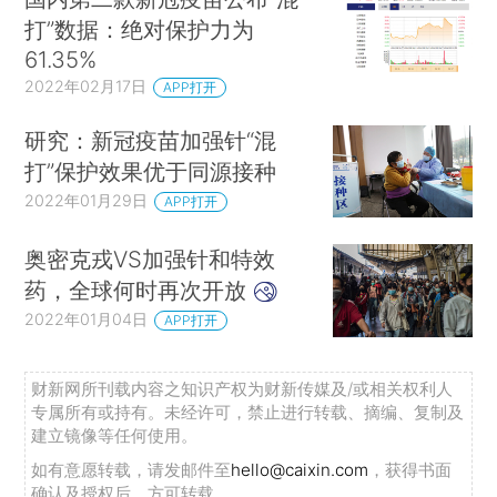
打”数据：绝对保护力为
61.35%
2022年02月17日
APP打开
研究：新冠疫苗加强针“混
打”保护效果优于同源接种
2022年01月29日
APP打开
奥密克戎VS加强针和特效
药，全球何时再次开放
2022年01月04日
APP打开
财新网所刊载内容之知识产权为财新传媒及/或相关权利人
专属所有或持有。未经许可，禁止进行转载、摘编、复制及
建立镜像等任何使用。
如有意愿转载，请发邮件至
hello@caixin.com
，获得书面
确认及授权后，方可转载。