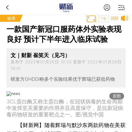
健康
试听
T中
一款国产新冠口服药体外实验表现
良好 预计下半年进入临床试验
文｜财新 崔笑天（见习）
发布于 2022年01月26日 10:33 更新于 2022年01月26日
14:41
研发方GHDDI称多个实验结果优于辉瑞已获批药物
原图
3CL蛋白酶又称主蛋白酶，在冠状病毒的生命周期
中发挥至关重要的作用并且高度保守，是抗新冠病
毒药物研发的重要靶点之一。图/视觉中国
【财新网】
随着辉瑞与默沙东两款药物在美获