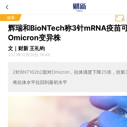
健康
辉瑞和BioNTech称3针mRNA疫苗
Omicron变异株
文｜财新 王礼钧
2021年12月09日 18:48
2针BNT162b2面对Omicron，抗体滴度下降25倍，但
将抗体水平拉回到最初水平