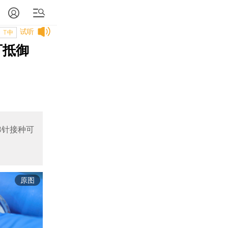
试听
T中
可抵御
第3针接种可
原图