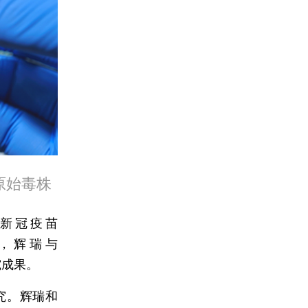
原始毒株
A新冠疫苗
8日，辉瑞与
究成果。
究。辉瑞和