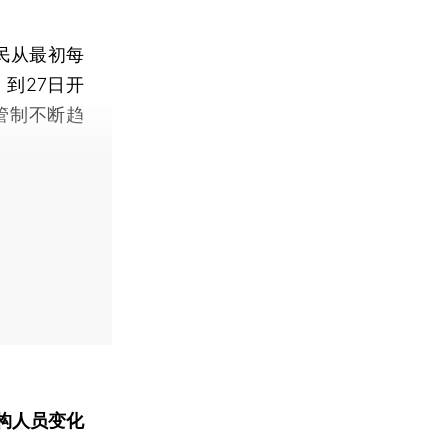
民从最初每
到27日开
管制不断趋
构人员变化