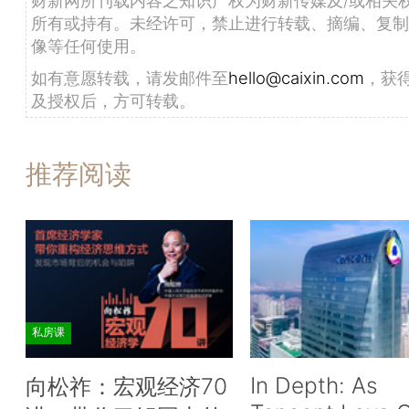
财新网所刊载内容之知识产权为财新传媒及/或相关
所有或持有。未经许可，禁止进行转载、摘编、复制
像等任何使用。
如有意愿转载，请发邮件至
hello@caixin.com
，获
及授权后，方可转载。
推荐阅读
私房课
In Depth: As
向松祚：宏观经济70