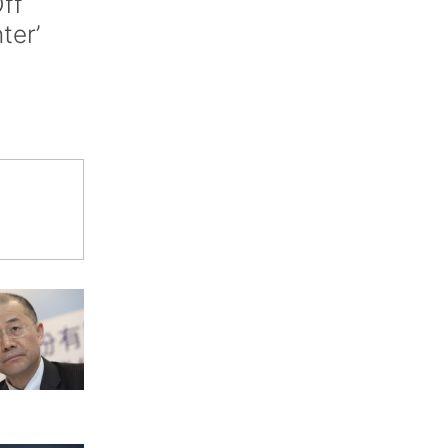
ff
nter’