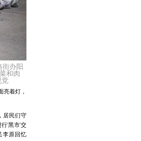
路街办阳
菜和肉
视觉
面亮着灯，
，居民们守
‘黑市’交
民李原回忆